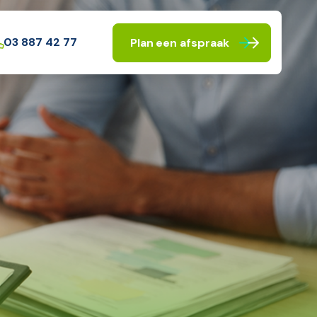
03 887 42 77
Plan een afspraak
